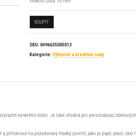
Velikost čísla: 35 mm
KOUPIT
SKU:
0496635005013
Kategorie:
Výtvarné a kreativní sady
výraznit konkrétní číslici. Je také vhodná pro personalizaci dárkových
it a přitisknout na požadovaný hladký povrch, jako je papír, plast, sklo