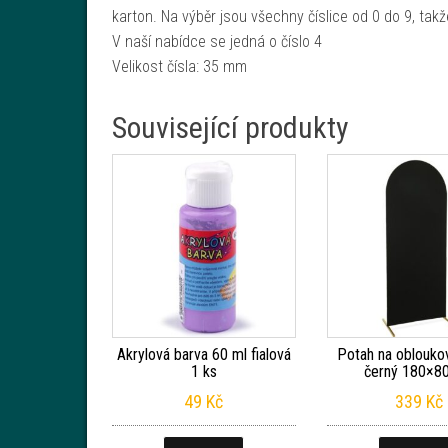
karton. Na výběr jsou všechny číslice od 0 do 9, tak
V naší nabídce se jedná o číslo 4
Velikost čísla: 35 mm
Související produkty
Akrylová barva 60 ml fialová
Potah na oblouko
1 ks
černý 180×8
49
Kč
339
Kč