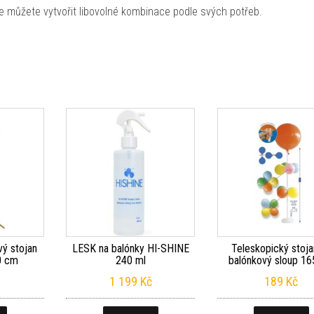
že můžete vytvořit libovolné kombinace podle svých potřeb.
vý stojan
LESK na balónky HI-SHINE
Teleskopický stoja
0 cm
240 ml
balónkový sloup 1
1 199
Kč
189
Kč