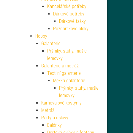
Kancelářské potřeby
Dárkové potřeby
Dárkové tašky
Poznámkové bloky
Hobby
Galanterie
Prýmky, stuhy, mašle,
lemovky
Galanterie a metráž
Textilní galanterie
Měkká galanterie
Prýmky, stuhy, mašle,
lemovky
Karnevalové kostýmy
Metráž
Párty a oslavy
Balónky
Dortové svíčky a fontány