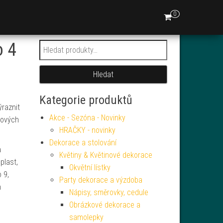
0
o 4
Hledat:
Hledat
Kategorie produktů
ýraznit
Akce - Sezóna - Novinky
kových
HRAČKY - novinky
Dekorace a stolování
a
Květiny & Květinové dekorace
plast,
Okvětní lístky
 9,
Party dekorace a výzdoba
h
Nápisy, směrovky, cedule
Obrázkové dekorace a
samolepky