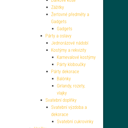
Dárkové koše
Zážitky
Žertovné předměty a
Gadgets
Gadgets
Párty a oslavy
Jednorázové nádobí
Kostýmy a rekvizity
Karnevalové kostýmy
Párty kloboučky
Párty dekorace
Balónky
Girlandy, rozety,
vlajky
Svatební doplňky
Svatební výzdoba a
dekorace
Svatební cukrovinky