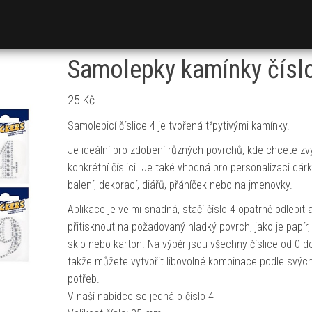
Samolepky kamínky čísl
25
Kč
Samolepicí číslice 4 je tvořená třpytivými kamínky.
Je ideální pro zdobení různých povrchů, kde chcete zv
konkrétní číslici. Je také vhodná pro personalizaci dár
balení, dekorací, diářů, přáníček nebo na jmenovky.
Aplikace je velmi snadná, stačí číslo 4 opatrně odlepit 
přitisknout na požadovaný hladký povrch, jako je papír, 
sklo nebo karton. Na výběr jsou všechny číslice od 0 do
takže můžete vytvořit libovolné kombinace podle svýc
potřeb.
V naší nabídce se jedná o číslo 4