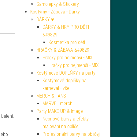
Samolepky & Stickery
Kostýmy - Zábava - Dárky
DÁRKY ♥
DÁRKY & HRY PRO DĚTI
&#9829
Kosmetika pro děti
HRAČKY & ZÁBAVA &#9829
Hračky pro nejmenší - MIX
Hračky pro nejmenší - MIX
Kostýmové DOPLŇKY na party
Kostýmové doplňky na
karneval - vše
MERCH & FANS
MARVEL merch
Party MAKE-UP & Image
 balení,
Neonové barvy a efekty -
malování na obličej
Profesionální barvy na obličej
 nebo