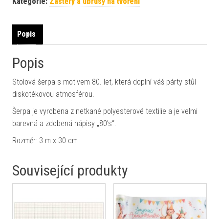
Kategorie:
Zástěry a ubrusy na tvoření
Popis
Popis
Stolová šerpa s motivem 80. let, která doplní váš párty stůl
diskotékovou atmosférou.
Šerpa je vyrobena z netkané polyesterové textilie a je velmi
barevná a zdobená nápisy „80’s“.
Rozměr: 3 m x 30 cm
Související produkty