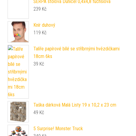
ŠERPA stolová Dunicel 0,4x4,8 fuchsiová
239
Kč
Knír duhový
119
Kč
Talíře papírové bílé se stříbrnými hvězdičkami
18cm 6ks
39
Kč
Taška dárková Malá Listy 19 x 10,2 x 23 cm
49
Kč
5 Surprise! Monster Truck