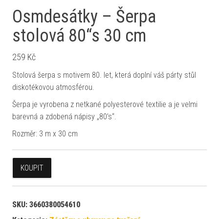
Osmdesátky – Šerpa
stolová 80“s 30 cm
259
Kč
Stolová šerpa s motivem 80. let, která doplní váš párty stůl
diskotékovou atmosférou.
Šerpa je vyrobena z netkané polyesterové textilie a je velmi
barevná a zdobená nápisy „80’s“.
Rozměr: 3 m x 30 cm
KOUPIT
SKU:
3660380054610