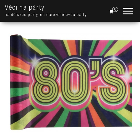
Věci na párty
0
na dětskou párty, na narozeninovou párty