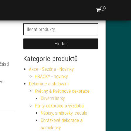
0
Hledat:
Hledat
Kategorie produktů
částí
Akce - Sezóna - Novinky
HRAČKY - novinky
em.
Dekorace a stolování
Květiny & Květinové dekorace
Okvětní lístky
Party dekorace a výzdoba
Nápisy, směrovky, cedule
Obrázkové dekorace a
samolepky