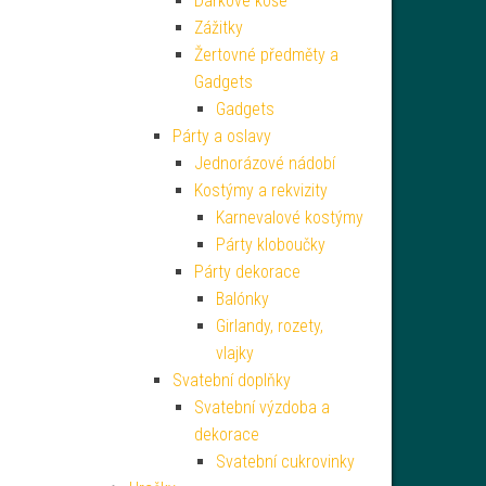
Dárkové koše
Zážitky
Žertovné předměty a
Gadgets
Gadgets
Párty a oslavy
Jednorázové nádobí
Kostýmy a rekvizity
Karnevalové kostýmy
Párty kloboučky
Párty dekorace
Balónky
Girlandy, rozety,
vlajky
Svatební doplňky
Svatební výzdoba a
dekorace
Svatební cukrovinky