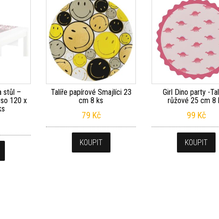
 stůl –
Talíře papírové Smajlíci 23
Girl Dino party -Tal
so 120 x
cm 8 ks
růžové 25 cm 8 
ks
79
Kč
99
Kč
KOUPIT
KOUPIT