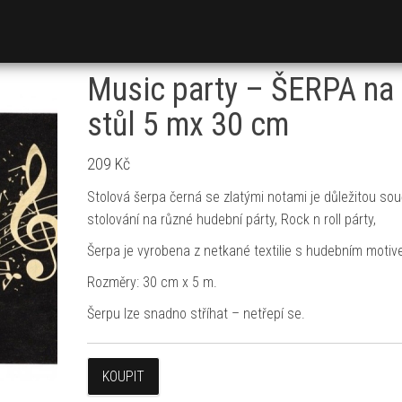
Music party – ŠERPA na
stůl 5 mx 30 cm
209
Kč
Stolová šerpa černá se zlatými notami je důležitou sou
stolování na různé hudební párty, Rock n roll párty,
Šerpa je vyrobena z netkané textilie s hudebním motiv
Rozměry: 30 cm x 5 m.
Šerpu lze snadno stříhat – netřepí se.
KOUPIT