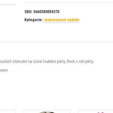
SKU:
3660380054375
Kategorie:
Jednorázové nádobí
učástí stolování na různé hudební párty, Rock n roll párty,
tivem.