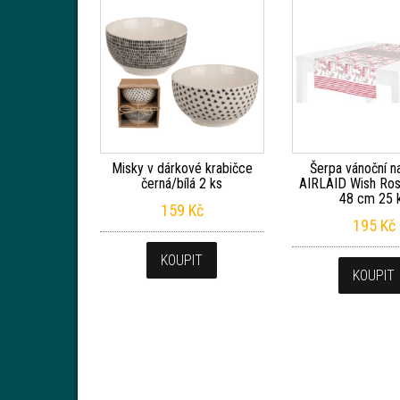
Misky v dárkové krabičce
Šerpa vánoční na
černá/bílá 2 ks
AIRLAID Wish Ros
48 cm 25 
159
Kč
195
Kč
KOUPIT
KOUPIT