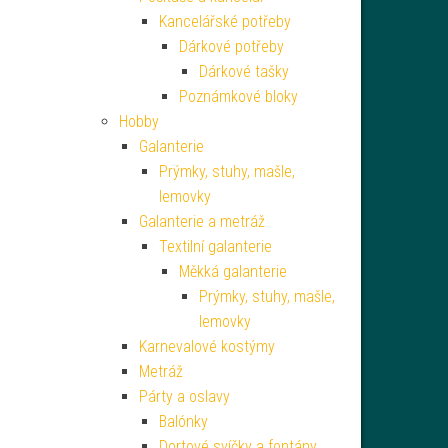
Kancelářské potřeby
Dárkové potřeby
Dárkové tašky
Poznámkové bloky
Hobby
Galanterie
Prýmky, stuhy, mašle,
lemovky
Galanterie a metráž
Textilní galanterie
Měkká galanterie
Prýmky, stuhy, mašle,
lemovky
Karnevalové kostýmy
Metráž
Párty a oslavy
Balónky
Dortové svíčky a fontány