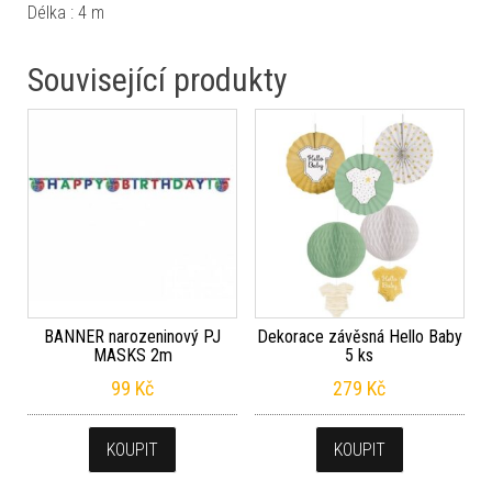
Délka : 4 m
Související produkty
BANNER narozeninový PJ
Dekorace závěsná Hello Baby
MASKS 2m
5 ks
99
Kč
279
Kč
KOUPIT
KOUPIT