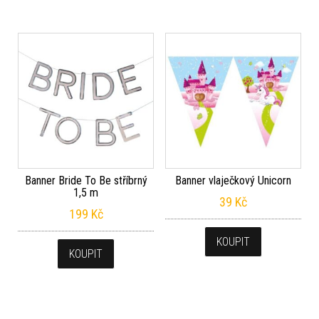
Banner Bride To Be stříbrný
Banner vlaječkový Unicorn
1,5 m
39
Kč
199
Kč
KOUPIT
KOUPIT