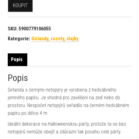
KOUPIT
SKU:
5900779106055
Kategorie:
Girlandy, rozety, vlajky
Popis
Popis
Girlanda s černými netopýry je vyrobena z hedvábného
jemného papíru. Je vhodná pro zavěšení na zeď nebo do
prostoru. Nespočet netopýrů seřadilo na černém hedvábném
papíru po délce 4 m.
Ideální dekorace na Halloweenskou párty, protože ta se bez
netopýrů nemůže obejít a zdůrazní tak povahu celé párty.