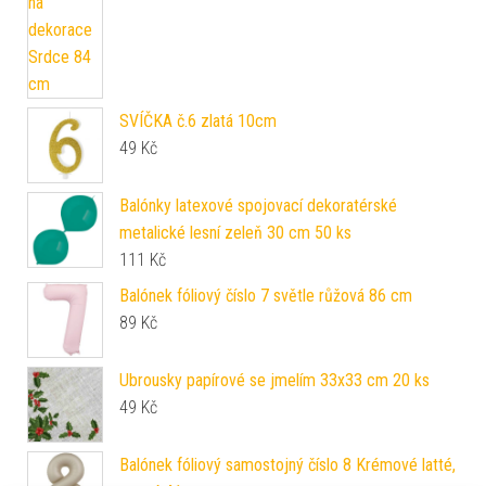
SVÍČKA č.6 zlatá 10cm
49
Kč
Balónky latexové spojovací dekoratérské
metalické lesní zeleň 30 cm 50 ks
111
Kč
Balónek fóliový číslo 7 světle růžová 86 cm
89
Kč
Ubrousky papírové se jmelím 33x33 cm 20 ks
49
Kč
Balónek fóliový samostojný číslo 8 Krémové latté,