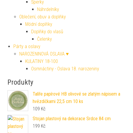
Šperky
Náhrdelníky
Oblečení, obuv a doplňky
Módní doplňky
Doplňky do vlasů
Čelenky
Párty a oslavy
NAROZENINOVÁ OSLAVA ♥
KULATINY 18-100
Osmnáctiny - Oslava 18. narozeniny
Produkty
Talíře papírové HB olivové se zlatým nápisem a
hvězdičkami 22,5 cm 10 ks
109
Kč
Stojan plastový na dekorace Srdce 84 cm
199
Kč