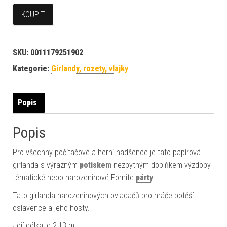
KOUPIT
SKU:
0011179251902
Kategorie:
Girlandy, rozety, vlajky
Popis
Popis
Pro všechny počítačové a herní nadšence je tato papírová
girlanda s výrazným
potiskem
nezbytným doplňkem výzdoby
tématické nebo narozeninové Fornite
párty
.
Tato girlanda narozeninových ovladačů pro hráče potěší
oslavence a jeho hosty.
Její délka je 2,13 m.