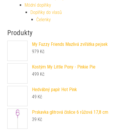
Módní doplňky
Doplňky do vlasů
Čelenky
Produkty
My Fuzzy Friends Mazlivá zvířátka pejsek
979
Kč
Kostým My Little Pony - Pinkie Pie
499
Kč
Hedvábný papír Hot Pink
49
Kč
Prskavka glitrová číslice 6 růžová 17,8 cm
39
Kč