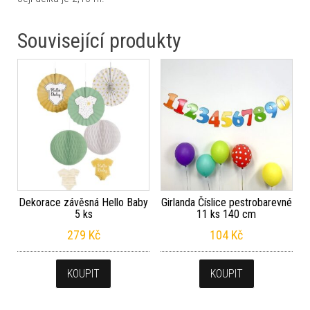
Související produkty
Dekorace závěsná Hello Baby
Girlanda Číslice pestrobarevné
5 ks
11 ks 140 cm
279
Kč
104
Kč
KOUPIT
KOUPIT