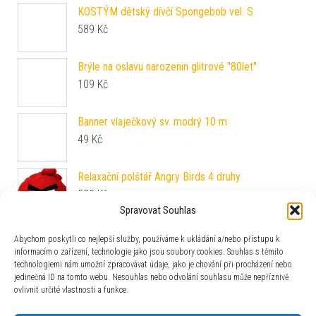
KOSTÝM dětský dívčí Spongebob vel. S
589
Kč
Brýle na oslavu narozenin glitrové "80let"
109
Kč
Banner vlaječkový sv. modrý 10 m
49
Kč
Relaxační polštář Angry Birds 4 druhy
529
Kč
Spravovat Souhlas
Kelímky papírové Barbie Fantasy 200 ml 8 ks
Abychom poskytli co nejlepší služby, používáme k ukládání a/nebo přístupu k
59
Kč
informacím o zařízení, technologie jako jsou soubory cookies. Souhlas s těmito
technologiemi nám umožní zpracovávat údaje, jako je chování při procházení nebo
jedinečná ID na tomto webu. Nesouhlas nebo odvolání souhlasu může nepříznivě
Ubrousky papírové žluté se zlatým okrajem 16 ks
ovlivnit určité vlastnosti a funkce.
69
Kč