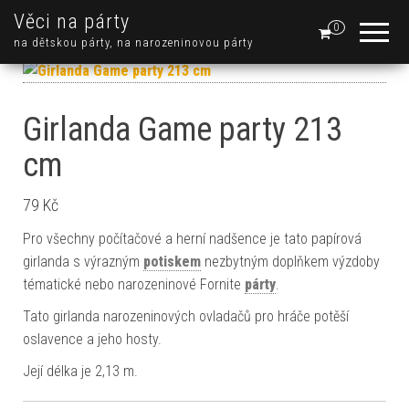
Věci na párty
0
na dětskou párty, na narozeninovou párty
Girlanda Game party 213
cm
79
Kč
Pro všechny počítačové a herní nadšence je tato papírová
girlanda s výrazným
potiskem
nezbytným doplňkem výzdoby
tématické nebo narozeninové Fornite
párty
.
Tato girlanda narozeninových ovladačů pro hráče potěší
oslavence a jeho hosty.
Její délka je 2,13 m.